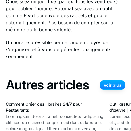
Choisissez un jour fixe (par ex. tous les vendredis)
pour publier l’horaire. Automatisez avec un outil
comme Pivot qui envoie des rappels et publie
automatiquement. Plus besoin de compter sur la
mémoire ou la bonne volonté.
Un horaire prévisible permet aux employés de
s’organiser, et à vous de gérer les changements
sereinement.
Autres articles
Voir plus
Voir plu
Comment Créer des Horaires 24/7 pour
Outil gratu
Restaurants
d'œuvre | 
Lorem ipsum dolor sit amet, consectetur adipiscing
Lorem ipsum
elit, sed do eiusmod tempor incididunt ut labore et
elit, sed d
dolore magna aliqua. Ut enim ad minim veniam,
dolore mag