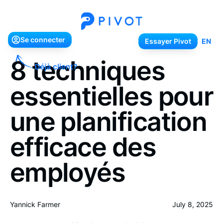
Se connecter
Essayer Pivot
Se connecter
Essayer Pivot
EN
8 techniques
essentielles pour
une planification
efficace des
employés
Yannick Farmer
July 8, 2025